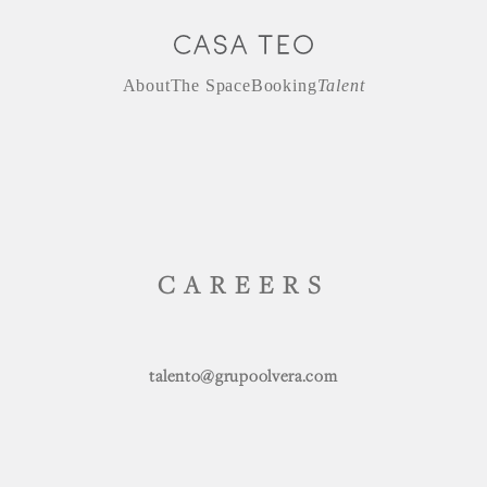
About
The Space
Booking
Talent
CAREERS
talento@grupoolvera.com